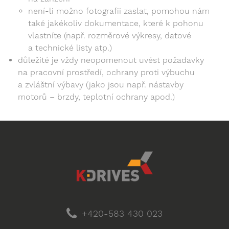
není-li možno fotografii zaslat, pomohou nám
také jakékoliv dokumentace, které k pohonu
vlastníte (např. rozměrové výkresy, datové
a technické listy atp.)
důležité je vždy neopomenout uvést požadavky
na pracovní prostředí, ochrany proti výbuchu
a zvláštní výbavy (jako jsou např. nástavby
motorů – brzdy, teplotní ochrany apod.)
+420-583 430 023