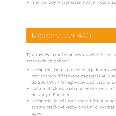
měniče řady Micromaster 430 je možno z
Micromaster 440
Tyto měniče s možností vektorového řízení j
standardních pohonů.
k dispozici jsou v provedení s jednofázo
provedeních třífázového napájení (3AC20
do 200 kW v HO (high-overload) režimu a 
zpětná otáčková vazba při vektorovém re
nazvaným Encoder
k dispozici je celá řada metod řízení poho
zpětné otáčkové vazby, lineární či kvadrat
apod.