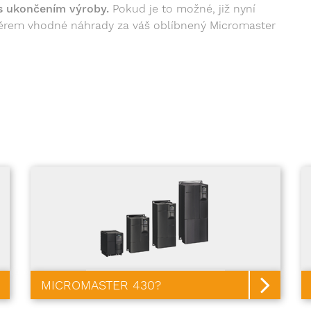
 s ukončením výroby.
Pokud je to možné, již nyní
ýběrem vhodné náhrady za váš oblíbnený Micromaster
MICROMASTER 430?