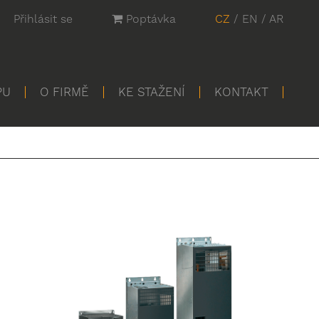
Přihlásit se
Poptávka
CZ
/
EN
/
AR
PU
O FIRMĚ
KE STAŽENÍ
KONTAKT