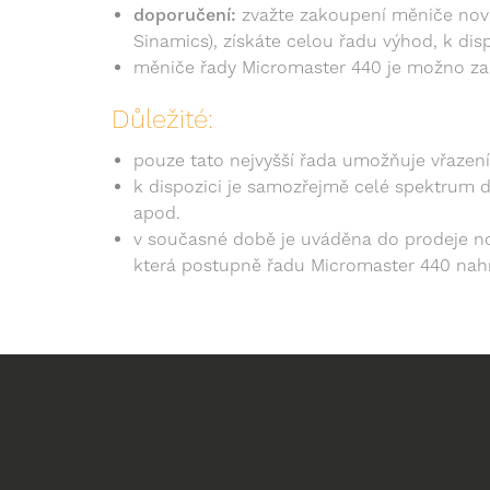
doporučení:
zvažte zakoupení měniče nové
Sinamics), získáte celou řadu výhod, k dis
měniče řady Micromaster 440 je možno z
Důležité:
pouze tato nejvyšší řada umožňuje vřaze
k dispozici je samozřejmě celé spektrum d
apod.
v současné době je uváděna do prodeje n
která postupně řadu Micromaster 440 nahr