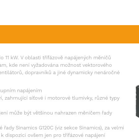
 11 kW. V oblasti třífázově napájených měničů
 tam, kde není vyžadována možnost vektorového
ventilátorů, dopravníků a jiné dynamicky nenáročné
stupním napájením
í, zahrnující síťové i motorové tlumivky, různé typy
jení může být většinou nahrazen měničem řady
 řady Sinamics G120C (viz sekce Sinamics), za velmi
 dispozici ovšem jen pro třífázové napájení