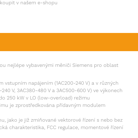
akoupit v našem e-shopu
sou nejlépe vybavenými měniči Siemens pro oblast
vým vstupním napájením (1AC200-240 V) a v různých
0-240 V, 3AC380-480 V a 3AC500-600 V) ve výkonech
do 250 kW v LO (low-overload) režimu
žimu je zprostředkována přídavným modulem
nu, jako je již zmiňované vektorové řízení s nebo bez
ická charakteristika, FCC regulace, momentové řízení