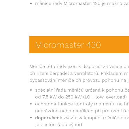
měniče řady Micromaster 420 je možno z
Micromaster 430
Měniče této řady jsou k dispozici za velice p
při řízení čerpadel a ventilátorů. Příkladem
bypassování měniče při provozu pohonu na j
speciální řada měničů určená k pohonu če
od 7,5 kW do 250 kW (LO - low-overload)
ochranná funkce kontroly momentu na hří
naprázdno nebo například při přetržení ř
doporučení:
zvažte zakoupení měniče nové
tak celou řadu výhod