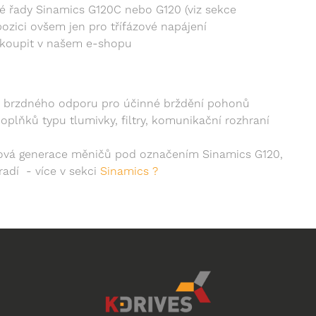
 řady Sinamics G120C nebo G120 (viz sekce
pozici ovšem jen pro třífázové napájení
akoupit v našem e-shopu
ní brzdného odporu pro účinné brždění pohonů
oplňků typu tlumivky, filtry, komunikační rozhraní
ová generace měničů pod označením Sinamics G120,
adí - více v sekci
Sinamics ?