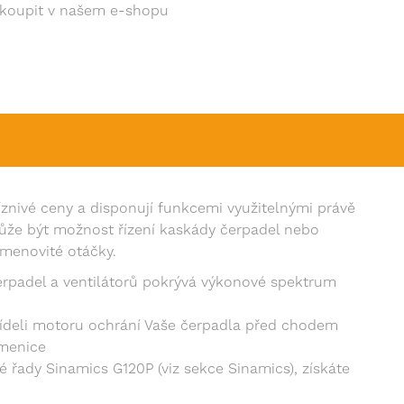
akoupit v našem e-shopu
říznivé ceny a disponují funkcemi využitelnými právě
 může být možnost řízení kaskády čerpadel nebo
menovité otáčky.
rpadel a ventilátorů pokrývá výkonové spektrum
deli motoru ochrání Vaše čerpadla před chodem
emenice
 řady Sinamics G120P (viz sekce Sinamics), získáte