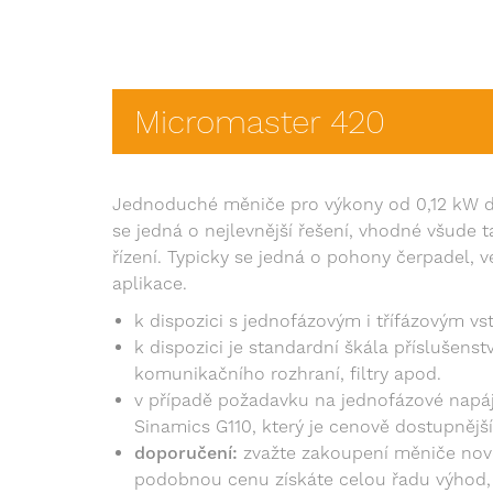
Micromaster 420
Jednoduché měniče pro výkony od 0,12 kW do
se jedná o nejlevnější řešení, vhodné všude
řízení. Typicky se jedná o pohony čerpadel, 
aplikace.
k dispozici s jednofázovým i třífázovým v
k dispozici je standardní škála příslušenstv
komunikačního rozhraní, filtry apod.
v případě požadavku na jednofázové napá
Sinamics G110, který je cenově dostupnější
doporučení:
zvažte zakoupení měniče nové
podobnou cenu získáte celou řadu výhod, k