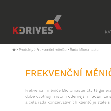
KA
Produkty
Frekvenční měniče
Řada Micromaster
FREKVENČNÍ MĚNI
Frekvenční měniče Micromaster čtvrté genera
době uvolňují místo modernějším řadám ze sé
a celá řada konzervativních klientů je stále 