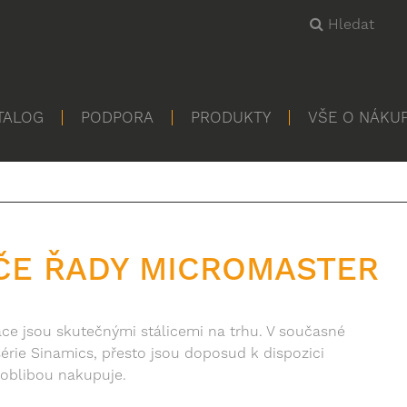
Hledat
TALOG
PODPORA
PRODUKTY
VŠE O NÁKU
ČE ŘADY MICROMASTER
ce jsou skutečnými stálicemi na trhu. V současné
rie Sinamics, přesto jsou doposud k dispozici
s oblibou nakupuje.