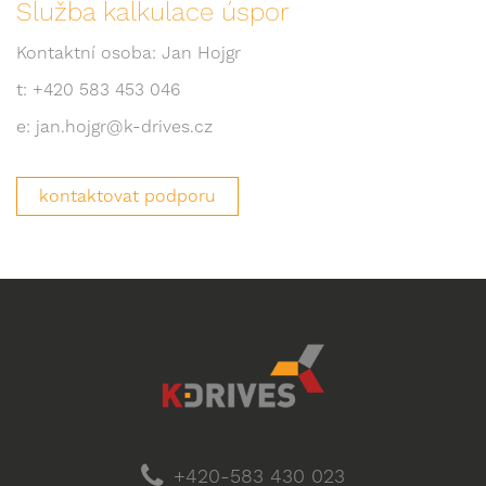
Služba kalkulace úspor
Kontaktní osoba: Jan Hojgr
t: +420 583 453 046
e: jan.hojgr@k-drives.cz
kontaktovat podporu
+420-583 430 023