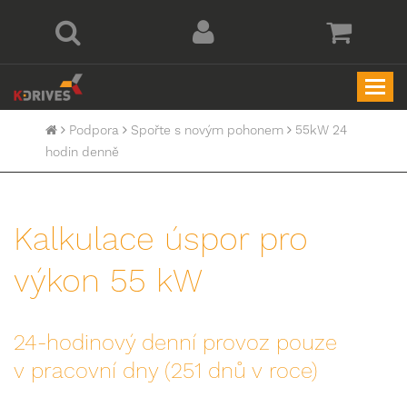
Togg
navi
Podpora
Spořte s novým pohonem
55kW 24
hodin denně
Kalkulace úspor pro
výkon 55 kW
24-hodinový denní provoz pouze
v pracovní dny (251 dnů v roce)