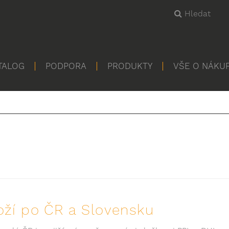
Hledat
TALOG
PODPORA
PRODUKTY
VŠE O NÁKU
ží po ČR a Slovensku