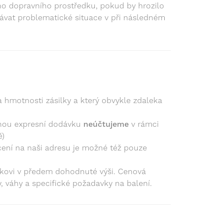
o dopravního prostředku, pokud by hrozilo
ávat problematické situace v při následném
a hmotnosti zásilky a který obvykle zdaleka
anou expresní dodávku
neúčtujeme
v rámci
ě)
ácení na naši adresu je možné též pouze
íkovi v předem dohodnuté výši. Cenová
, váhy a specifické požadavky na balení.