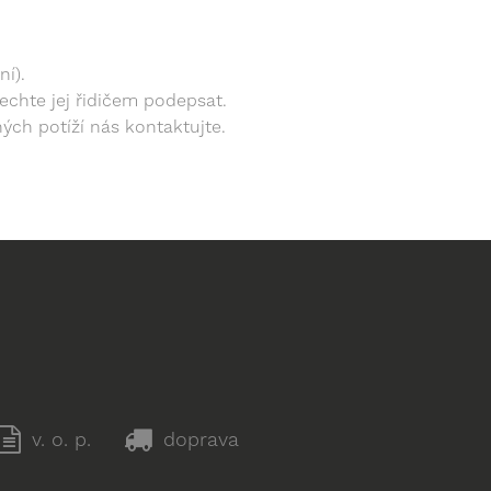
ní).
echte jej řidičem podepsat.
ých potíží nás kontaktujte.
v. o. p.
doprava