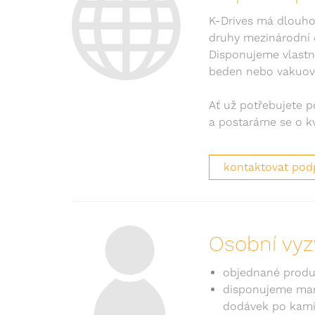
K-Drives má dlouho
druhy mezinárodní d
Disponujeme vlastn
beden nebo vakuova
Ať už potřebujete p
a postaráme se o kv
kontaktovat pod
Osobní vyz
objednané produk
disponujeme mani
dodávek po kami