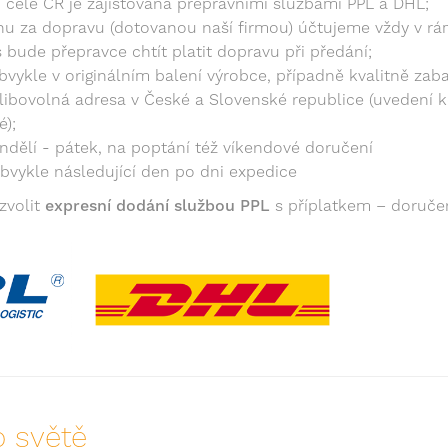
 celé ČR je zajišťována přepravními službami PPL a DHL;
 za dopravu (dotovanou naší firmou) účtujeme vždy v rám
 bude přepravce chtít platit dopravu při předání;
bvykle v originálním balení výrobce, případně kvalitně zab
 libovolná adresa v České a Slovenské republice (uvedení k
é);
ndělí - pátek, na poptání též víkendové doručení
bvykle následující den po dni expedice
zvolit
expresní dodání službou PPL
s příplatkem – doručen
 světě