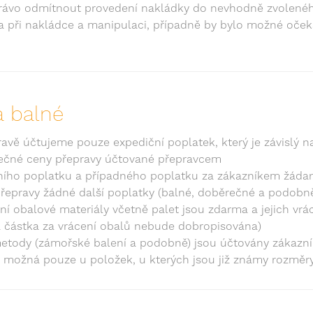
právo odmítnout provedení nakládky do nevhodně zvolenéh
a při nakládce a manipulaci, případně by bylo možné oček
a balné
avě účtujeme pouze expediční poplatek, který je závislý n
ečné ceny přepravy účtované přepravcem
ního poplatku a případného poplatku za zákazníkem žád
epravy žádné další poplatky (balné, doběrečné a podobn
ní obalové materiály včetně palet jsou zdarma a jejich vr
 částka za vrácení obalů nebude dobropisována)
 metody (zámořské balení a podobně) jsou účtovány zákazn
e možná pouze u položek, u kterých jsou již známy rozměry