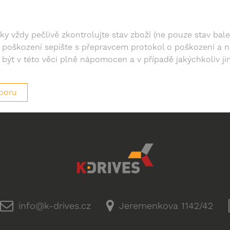
ilky vždy pečlivě zkontrolujte stav zboží (ne pouze stav bale
ní poškození sepište s přepravcem protokol o poškození a n
být v této věci plně nápomocen a v případě jakýchkoliv jin
poru
info@k-drives.cz
Jeremenkova 1142/42