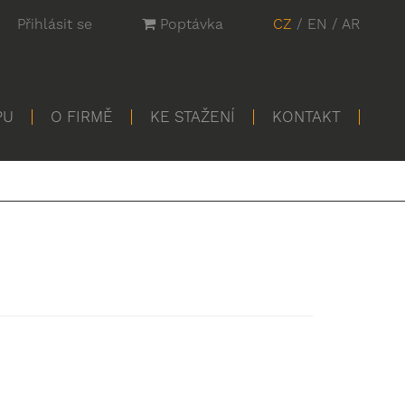
Přihlásit se
Poptávka
CZ
/
EN
/
AR
PU
O FIRMĚ
KE STAŽENÍ
KONTAKT