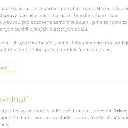
leté zkušenosti s exportem po celém světě. Našim zákaz
opravy, včetně silniční, námořní, letecké a železniční.
í výbavou pro bezpečné zámořské balení, jsme schopni zaji
ných certifikovaných plastových obalů.
oslat kilogramový balíček, nebo třeba plný námořní konte
alitní balení a zabezpečení produktů pro přepravu.
poru
vednutí
ty si lze vyzvednout v sídle naší firmy na adrese
K-Drives
pulační technikou pro nakládku do nejrůznějších nákladn
ony)