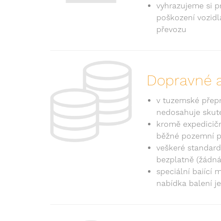
vyhrazujeme si 
poškození vozidl
převozu
Dopravné 
v tuzemské přepr
nedosahuje skut
kromě expedicič
běžné pozemní př
veškeré standard
bezplatně (žádná
speciální baiící
nabídka balení j