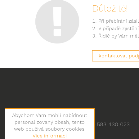
Důležité!
Při přebírání zás
V případě zjiště
Řidič by Vám měl 
kontaktovat pod
Abychom Vám mohli nabídnout
personalizovaný obsah, tento
+420-583 430 023
web používá soubory cookies.
Více informací