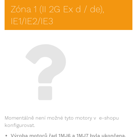
Zóna 1 (II 2G Ex d / de),
IE1/IE2/IE3
Momentálně není možné tyto motory v e-shopu
konfigurovat.
Výroba motorů řad 1MJ6 a 1MJ7 byla ukončena.