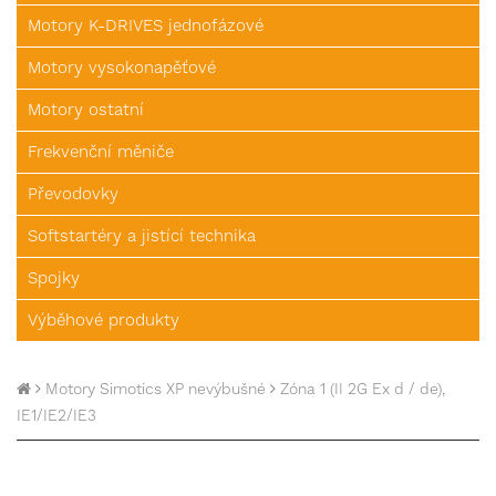
Motory K-DRIVES jednofázové
Motory vysokonapěťové
Motory ostatní
Frekvenční měniče
Převodovky
Softstartéry a jistící technika
Spojky
Výběhové produkty
Motory Simotics XP nevýbušné
Zóna 1 (II 2G Ex d / de),
IE1/IE2/IE3