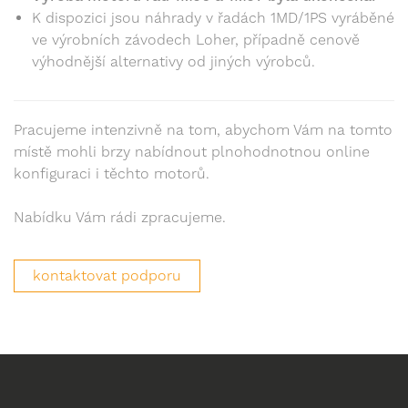
K dispozici jsou náhrady v řadách 1MD/1PS vyráběné
ve výrobních závodech Loher, případně cenově
výhodnější alternativy od jiných výrobců.
Pracujeme intenzivně na tom, abychom Vám na tomto
místě mohli brzy nabídnout plnohodnotnou online
konfiguraci i těchto motorů.
Nabídku Vám rádi zpracujeme.
kontaktovat podporu