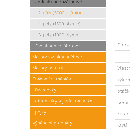
Jednokondenzátorové
2-póly (3000 ot/min)
4-póly (1500 ot/min)
6-póly (1000 ot/min)
Doba 
Dvoukondenzátorové
Motory vysokonapěťové
Motory ostatní
Vlast
Frekvenční měniče
výkon
Převodovky
otáčk
Softstartéry a jistící technika
počet
Spojky
kostr
Výběhové produkty
krytí