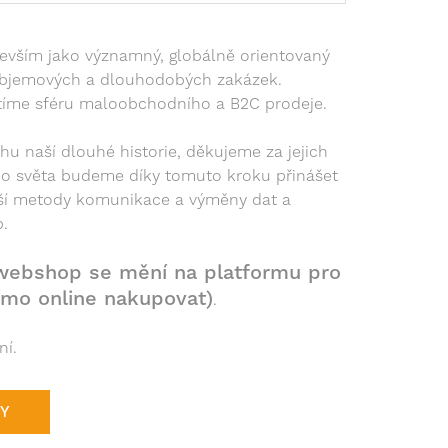
edevším jako významný, globálně orientovaný
oobjemových a dlouhodobých zakázek.
štíme sféru maloobchodního a B2C prodeje.
hu naší dlouhé historie, děkujeme za jejich
ho světa budeme díky tomuto kroku přinášet
ější metody komunikace a výměny dat a
p.
 webshop se mění na platformu pro
ímo online nakupovat)
.
í.
KY