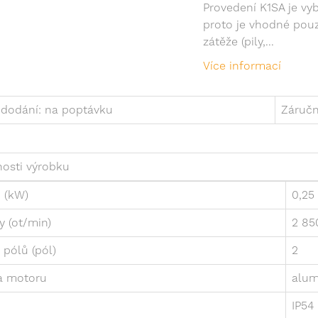
Provedení K1SA je v
proto je vhodné pou
zátěže (pily,...
Více informací
dodání: na poptávku
Záručn
nosti výrobku
 (kW)
0,25
y (ot/min)
2 85
 pólů (pól)
2
a motoru
alum
IP54