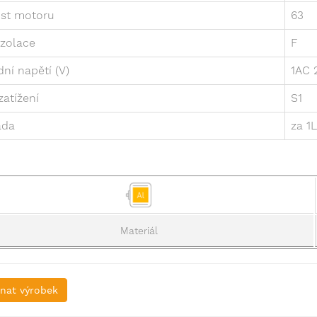
ost motoru
63
izolace
F
dní napětí (V)
1AC 
zatížení
S1
ada
za 1
Materiál
nat výrobek