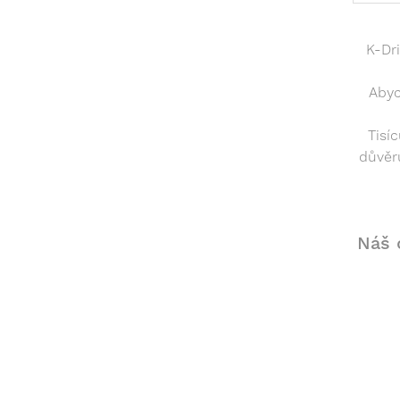
K-Dr
Abyc
Tisí
důvěr
Náš 