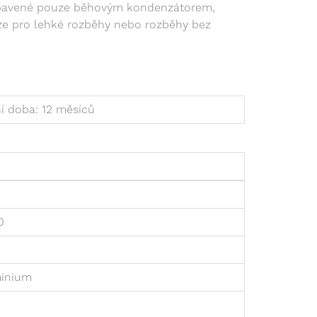
ybavené pouze běhovým kondenzátorem,
ze pro lehké rozběhy nebo rozběhy bez
í doba: 12 měsíců
0
inium