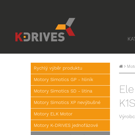
KA
Mot
Rychlý výběr produktu
Motory Simotics GP - hliník
Ele
Motory Simotics SD - litina
K1
Motory Simotics XP nevýbušné
Motory ELK Motor
Výrobc
Motory K-DRIVES jednofázové