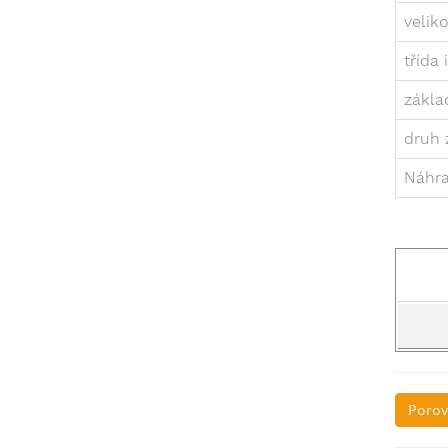
velik
třída 
zákla
druh 
Náhr
Porov