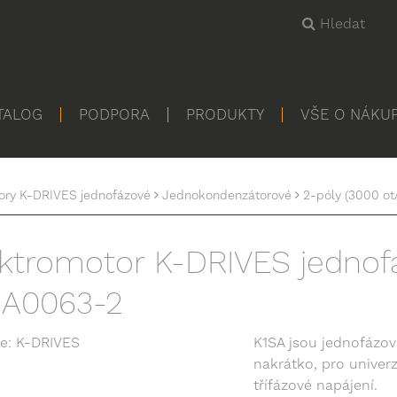
Hledat
TALOG
PODPORA
PRODUKTY
VŠE O NÁKU
ory K-DRIVES jednofázové
Jednokondenzátorové
2-póly (3000 ot
ktromotor K-DRIVES jednof
SA0063-2
e: K-DRIVES
K1SA jsou jednofázov
nakrátko, pro univer
třífázové napájení.