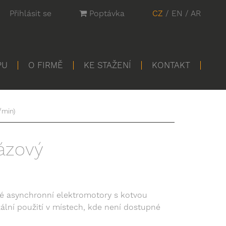
Přihlásit se
Poptávka
CZ
/
EN
/
AR
PU
O FIRMĚ
KE STAŽENÍ
KONTAKT
/min)
ázový
é asynchronní elektromotory s kotvou
zální použití v místech, kde není dostupné