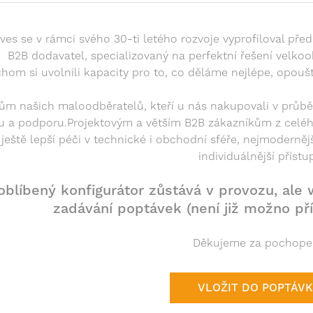
ives se v rámci svého 30-ti letého rozvoje vyprofiloval př
B2B dodavatel, specializovaný na perfektní řešení velk
hom si uvolnili kapacity pro to, co děláme nejlépe, opou
cům našich maloodběratelů, kteří u nás nakupovali v průbě
u a podporu.Projektovým a větším B2B zákazníkům z celé
ještě lepší péči v technické i obchodní sféře, nejmodern
individuálnější přístu
oblíbený konfigurátor zůstává v provozu, ale
zadávání poptávek (není již možno př
Děkujeme za pochopen
VLOŽIT DO POPTÁV