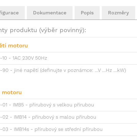
figurace
Dokumentace
Popis
Rozměry
nty produktu (výběr povinný):
ětí motoru
-10 - 1AC 230V 50Hz
-90 - jiné napětí (definujte v poznámce: ...V ...Hz ...kW)
r motoru
-01 - IMB5 - přírubový s velkou přírubou
-02 - IMB14 - přírubový s malou přírubou
-03 - IMB14s - přírubový se střední přírubou