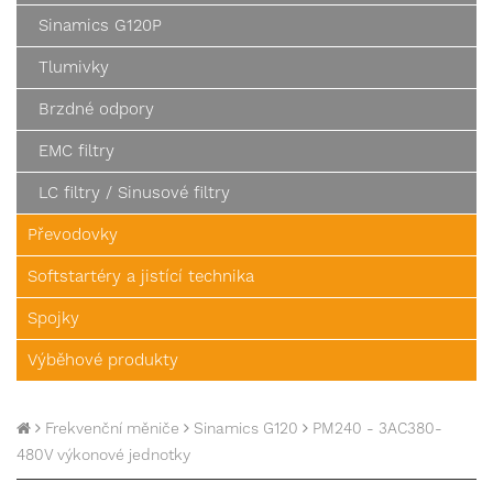
Sinamics G120P
Tlumivky
Brzdné odpory
EMC filtry
LC filtry / Sinusové filtry
Převodovky
Softstartéry a jistící technika
Spojky
Výběhové produkty
Frekvenční měniče
Sinamics G120
PM240 - 3AC380-
480V výkonové jednotky