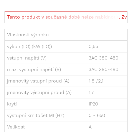
Tento produkt v současné době nelze nabídnout. Zvolte
Vlastnosti výrobku
výkon (LO) (kW (LO))
0,55
vstupní napětí (V)
3AC 380-480
max. výstupní napětí (V)
3AC 380-480
jmenovitý vstupní proud (A)
1,8 /2,1
jmenovitý výstupní proud (A)
1,7
krytí
IP20
výstupní kmitočet MI (Hz)
0 - 650
Velikost
A