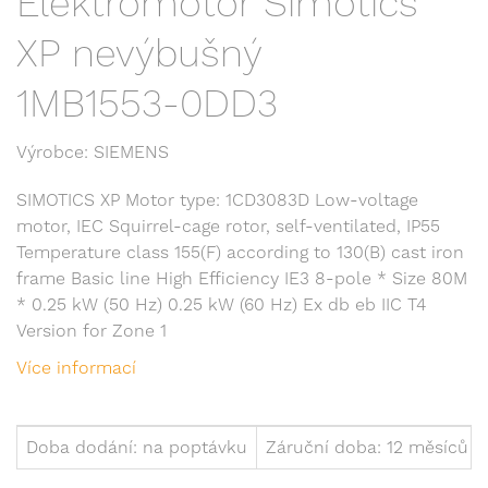
Elektromotor Simotics
XP nevýbušný
1MB1553-0DD3
Výrobce: SIEMENS
SIMOTICS XP Motor type: 1CD3083D Low-voltage
motor, IEC Squirrel-cage rotor, self-ventilated, IP55
Temperature class 155(F) according to 130(B) cast iron
frame Basic line High Efficiency IE3 8-pole * Size 80M
* 0.25 kW (50 Hz) 0.25 kW (60 Hz) Ex db eb IIC T4
Version for Zone 1
Více informací
Doba dodání: na poptávku
Záruční doba: 12 měsíců