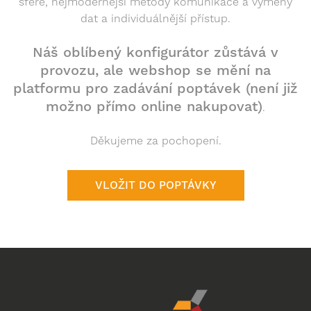
sféře, nejmodernější metody komunikace a výměny
dat a individuálnější přístup.
Náš oblíbený konfigurátor zůstává v
provozu, ale webshop se mění na
platformu pro zadávání poptávek (není již
možno přímo online nakupovat)
.
Děkujeme za pochopení.
VLOŽIT DO POPTÁVKY