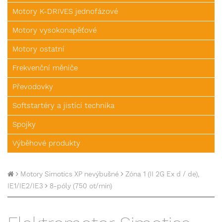
Motory K-DRIVES jednofázové
Motory vysokonapěťové
Motory ostatní
Frekvenční měniče
Převodovky
Softstartéry a jistící technika
Spojky
Výběhové produkty
Motory Simotics XP nevýbušné
Zóna 1 (II 2G Ex d / de),
IE1/IE2/IE3
8-póly (750 ot/min)