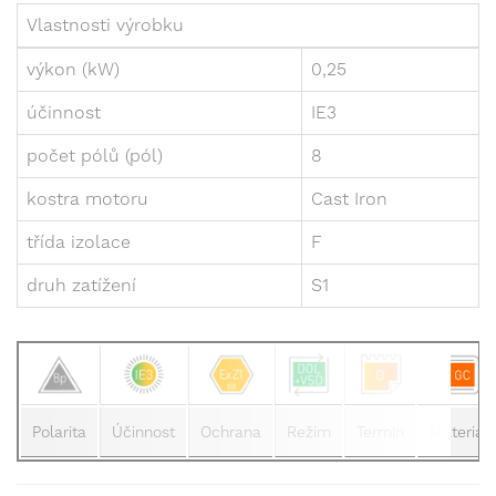
Vlastnosti výrobku
výkon (kW)
0,25
účinnost
IE3
počet pólů (pól)
8
kostra motoru
Cast Iron
třída izolace
F
druh zatížení
S1
Polarita
Účinnost
Ochrana
Režim
Termín
Materiál