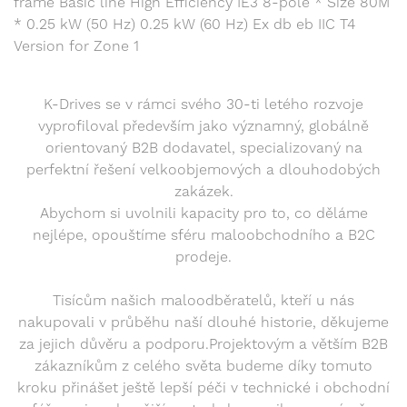
frame Basic line High Efficiency IE3 8-pole * Size 80M
* 0.25 kW (50 Hz) 0.25 kW (60 Hz) Ex db eb IIC T4
Version for Zone 1
K-Drives se v rámci svého 30-ti letého rozvoje
vyprofiloval především jako významný, globálně
orientovaný B2B dodavatel, specializovaný na
perfektní řešení velkoobjemových a dlouhodobých
zakázek.
Abychom si uvolnili kapacity pro to, co děláme
nejlépe, opouštíme sféru maloobchodního a B2C
prodeje.
Tisícům našich maloodběratelů, kteří u nás
nakupovali v průběhu naší dlouhé historie, děkujeme
za jejich důvěru a podporu.Projektovým a větším B2B
zákazníkům z celého světa budeme díky tomuto
kroku přinášet ještě lepší péči v technické i obchodní